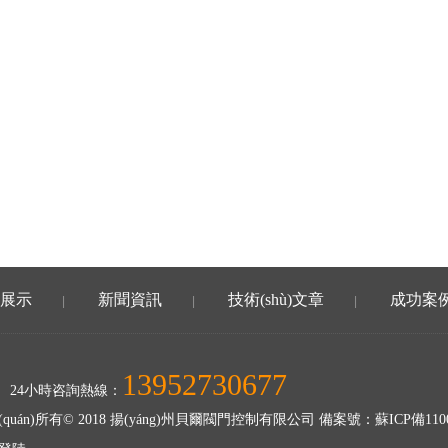
)品展示
新聞資訊
技術(shù)文章
成功案
|
|
|
13952730677
24小時咨詢熱線：
quán)所有© 2018 揚(yáng)州貝爾閥門控制有限公司 備案號：
蘇ICP備110