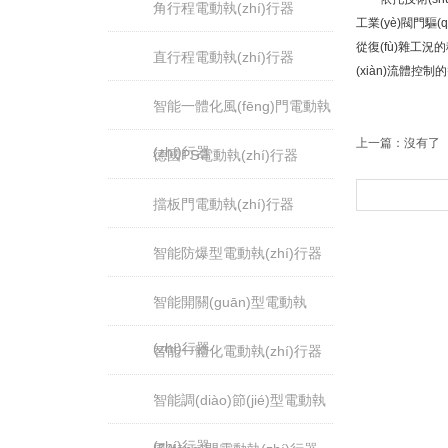
角行程電動執(zhí)行器
工業(yè)閥門驅(
從復(fù)雜工況的穩
直行程電動執(zhí)行器
(xiàn)流體
智能一體化風(fēng)門電動執
上一篇：沒有了
(zhí)行器
德國PS電動執(zhí)行器
擋板門電動執(zhí)行器
智能防爆型電動執(zhí)行器
智能開關(guān)型電動執
(zhí)行器
智能一體化電動執(zhí)行器
智能調(diào)節(jié)型電動執
(zhí)行器