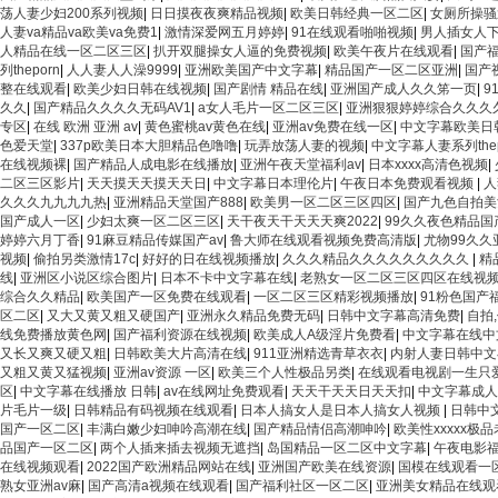
荡人妻少妇200系列视频
|
日日摸夜夜爽精品视频
|
欧美日韩经典一区二区
|
女厕所操骚
人妻va精品va欧美va免费1
|
激情深爱网五月婷婷
|
91在线观看啪啪视频
|
男人插女人
人精品在线一区二区三区
|
扒开双腿操女人逼的免费视频
|
欧美午夜片在线观看
|
国产
列theporn
|
人人妻人人澡9999
|
亚洲欧美国产中文字幕
|
精品国产一区二区亚洲
|
国产
整在线观看
|
欧美少妇日韩在线视频
|
国产剧情 精品在线
|
亚洲国产成人久久笫一页
|
9
久久
|
国产精品久久久久无码AV1
|
a女人毛片一区二区三区
|
亚洲狠狠婷婷综合久久久
专区
|
在线 欧洲 亚洲 av
|
黄色蜜桃av黄色在线
|
亚洲av免费在线一区
|
中文字幕欧美日
色爱天堂
|
337p欧美日本大胆精品色噜噜
|
玩弄放荡人妻的视频
|
中文字幕人妻系列thep
在线视频裸
|
国产精品人成电影在线播放
|
亚洲午夜天堂福利av
|
日本xxxx高清色视频
|
二区三区影片
|
天天摸天天摸天天日
|
中文字幕日本理伦片
|
午夜日本免费观看视频
|
人
久久久九九九九热
|
亚洲精品天堂国产888
|
欧美男一区二区三区四区
|
国产九色自拍美
国产成人一区
|
少妇太爽一区二区三区
|
天干夜天干天天天爽2022
|
99久久夜色精品国
婷婷六月丁香
|
91麻豆精品传媒国产av
|
鲁大师在线观看视频免费高清版
|
尤物99久久
视频
|
偷拍另类激情17c
|
好好的日在线视频播放
|
久久久精品久久久久久久久久久
|
精
线
|
亚洲区小说区综合图片
|
日本不卡中文字幕在线
|
老熟女一区二区三区四区在线视
综合久久精品
|
欧美国产一区免费在线观看
|
一区二区三区精彩视频播放
|
91粉色国产
区二区
|
又大又黄又粗又硬国产
|
亚洲永久精品免费无码
|
日韩中文字幕高清免费
|
自拍
线免费播放黄色网
|
国产福利资源在线视频
|
欧美成人A级淫片免费看
|
中文字幕在线中
又长又爽又硬又粗
|
日韩欧美大片高清在线
|
911亚洲精选青草衣衣
|
内射人妻日韩中文
又粗又黄又猛视频
|
亚洲av资源 一区
|
欧美三个人性极品另类
|
在线观看电视剧一生只
区
|
中文字幕在线播放 日韩
|
av在线网址免费观看
|
天天干天天日天天扣
|
中文字幕成人
片毛片一级
|
日韩精品有码视频在线观看
|
日本人搞女人是日本人搞女人视频
|
日韩中
国产一区二区
|
丰满白嫩少妇呻吟高潮在线
|
国产精品情侣高潮呻吟
|
欧美性xxxxx极
品国产一区二区
|
两个人插来插去视频无遮挡
|
岛国精品一区二区中文字幕
|
午夜电影
在线视频观看
|
2022国产欧洲精品网站在线
|
亚洲国产欧美在线资源
|
国模在线观看一
熟女亚洲av麻
|
国产高清a视频在线观看
|
国产福利社区一区二区
|
亚洲美女精品在线观