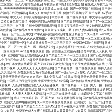
免费观看一区三区
|
97色视频免费播放
|
国产精品亚洲综合欧美综合欧美
|
青春草97在
区二区三区
|
热久久视频在线播放
|
午夜美女黄网站18禁免费观看
|
在线成人午夜电影网
B
|
天天天天爽爽天干天啪啪
|
最近日韩成人在线视频
|
国产一区资源在线播放
|
国产激
产福利在线视频网站
|
风骚少妇高潮喷水理伦片
|
偷拍专区 视频专区 偷拍专区
|
av手
av网站
|
中文无码日韩欧免费视频手机
|
中文字幕一区二区福利导航
|
中文字幕色在线
另类校园春色都市激情
|
中国黄页网站免费观看
|
国产精品98在线观看
|
国产97一区二区
区二区三区中文字幕
|
在线免费观看日比视频
|
日日摸夜夜精品一区
|
美女鸡巴喷水视频
全部播放
|
国产精品久久久尤物av
|
久久久深夜视频一区
|
日韩人妻av电影网
|
成a人片
慰
|
精品一区二区三区中文
|
92午夜福利视频看看少妇
|
亚洲精品国产成人经典
|
www成
v
|
亚洲精品乱码久久久久久蜜糖图片
|
中文字幕熟女人妻第二页
|
一区二区三区亚洲a
产专区在线观看一区
|
色婷婷亚洲欧美一区二区三区四区
|
免费网色网址在线观看
|
亚洲
视频一区二区中文
|
国产一区二区精品久免
|
人妻诱惑系列中文字幕
|
在线免费欧美成人
日躁狠狠躁av
|
av情趣片在线观看
|
国产富婆做全套视频高潮
|
蜜臀av黄色天天夜夜
|
品福利
|
亚洲国产精品尤物在线久久
|
国产精品久久不卡一区二区三区
|
国产av欧美在线
六个月公积金能贷多少钱
|
经络排毒操有什么需要注意的
|
2022国产欧洲精品网站在线
|
多多
|
av日本女优在线观看
|
国产又粗又猛又爽免费视频
|
五月天免费视频精品在线
|
扣
线免费小视频
|
天天射天天干天天透综合网
|
国产精品免费一区二区在线观看
|
爆操人妻
色天天综合网
|
免费亚洲美女黄站在线播放
|
国产一级a毛一级a看91
|
久久国产一区二区
区
|
天天爽天天狠综合久久久综合
|
日本免费人成在线播放视频
|
天天色天天日天天色
|
天堂
|
中国男人的天堂天堂网
|
中国亚洲免费在线观看
|
国产福利在线免费视频
|
亚洲欧
观看视频
|
人妻少妇被猛烈进入久久精品
|
视频一区二区精品不卡传媒
|
男人一抽一插视
一级电影
|
xxx欧美内射在线观看
|
中文字幕区1区3区
|
av在线网址免费观看
|
最近的20
观看视频
|
人人妻人人澡人人爱精品
|
一区二区在线激情视频
|
北条麻妃中文字幕在线视
视频网站色
|
成人中文字幕日韩一区
|
国产第一综合另类色区奇米
|
国产精品美女性感视
放
|
成熟女人露BB抽插视屏
|
成人中文字幕在线免费观看
|
亚洲熟女一区二区二区
|
黄色
区二区福利导航
|
国产精品久久久久无码AV1
|
高清av在线中文字幕
|
免费看国产曰批40
进入少妇肥B
|
免费黄色成人午夜在线网站
|
又大又黄又色的少妇黄片
|
激情深爱网五月婷