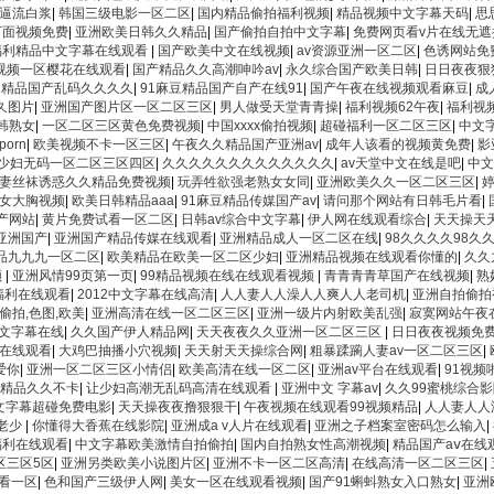
逼流白浆
|
韩国三级电影一区二区
|
国内精品偷拍福利视频
|
精品视频中文字幕天码
|
思
下面视频免费
|
亚洲欧美日韩久久精品
|
国产偷拍自拍中文字幕
|
免费网页看v片在线无遮
福利精品中文字幕在线观看
|
国产欧美中文在线视频
|
av资源亚洲一区二区
|
色诱网站免
视频一区樱花在线观看
|
国产精品久久高潮呻吟av
|
永久综合国产欧美日韩
|
日日夜夜狠
1精品国产乱码久久久久
|
91麻豆精品国产自产在线91
|
国产午夜在线视频观看麻豆
|
成
久图片
|
亚洲国产图片区一区二区三区
|
男人做受天堂青青操
|
福利视频62午夜
|
福利视
韩熟女
|
一区二区三区黄色免费视频
|
中国xxxx偷拍视频
|
超碰福利一区二区三区
|
中文
orn
|
欧美视频不卡一区三区
|
午夜久久精品国产亚洲av
|
成年人该看的视频黄免费
|
影
少妇无码一区二区三区四区
|
久久久久久久久久久久久久久
|
av天堂中文在线是吧
|
中文
妻丝袜诱惑久久精品免费视频
|
玩弄牲欲强老熟女女同
|
亚洲欧美久久一区二区三区
|
女大胸视频
|
欧美日韩精品aaa
|
91麻豆精品传媒国产av
|
请问那个网站有日韩毛片看
|
产网站
|
黄片免费试看一区二区
|
日韩av综合中文字幕
|
伊人网在线观看综合
|
天天操天
亚洲国产
|
亚洲国产精品传媒在线观看
|
亚洲精品成人一区二区在线
|
98久久久久98久
品九九九一区二区
|
欧美精品在欧美一区二区少妇
|
亚洲精品视频在线观看你懂的
|
久久
频
|
亚洲风情99页第一页
|
99精品视频在线在线观看视频
|
青青青青草国产在线视频
|
熟
福利在线观看
|
2012中文字幕在线高清
|
人人妻人人澡人人爽人人老司机
|
亚洲自拍偷拍
,偷拍,色图,欧美
|
亚洲高清在线一区二区三区
|
亚洲一级片内射欧美乱强
|
寂寞网站午夜
文字幕在线
|
久久国产伊人精品网
|
天天夜夜久久亚洲一区二区三区
|
日日夜夜视频免
在线观看
|
大鸡巴抽播小穴视频
|
天天射天天操综合网
|
粗暴蹂躏人妻av一区二区三区
|
爱你
|
亚洲一区二区三区小情侣
|
欧美高清在线一区二区
|
亚洲av平台在线观看
|
91视频
精品久久不卡
|
让少妇高潮无乱码高清在线观看
|
亚洲中文 字幕av
|
久久99蜜桃综合
文字幕超碰免费电影
|
天天操夜夜撸狠狠干
|
午夜视频在线观看99视频精品
|
人人妻人人
品老少
|
你懂得大香蕉在线影院
|
亚洲成a v人片在线观看
|
亚洲之子档案室密码怎么输入
|
福利在线观看
|
中文字幕欧美激情自拍偷拍
|
国内自拍熟女性高潮视频
|
精品国产aⅴ在线
区三区5区
|
亚洲另类欧美小说图片区
|
亚洲不卡一区二区高清
|
在线高清一区二区三区
|
看一区
|
色和国产三级伊人网
|
美女一区在线观看视频
|
国产91蝌蚪熟女入口熟女
|
亚洲