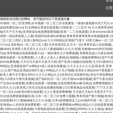
管理
主營產
感谢您访问我们的网站，您可能还对以下资源感兴趣：
91桃色一区二区亚洲熟,好吊视频一区二区三区在线播放,一级做a爰视频乌克兰毛片,av
超碰免费在线cao
|
91全网最全资源在线观看
|
日韩欧美一二三区不卡
|
久久青青草原精
碰天天干天天色
|
亚洲资源在线免费观看视频
|
欧美一二三在线观看
|
日本windows高
洲第一精品夜夜躁人人爽
|
韩国民间高潮内射播放
|
青青青青青青青青在线视频观看
|
二区三区三四区
|
亚洲人妻精品xxx
|
久久999精品亚洲国产
|
黄片 18禁大胸av一区二
污污av
|
亚欧精品一区二区三区人妻
|
日本色情淫乱五月天一区
|
青青草成人自拍视频
|
频bbbb
|
亚洲男人的天堂久久久
|
97人妻碰碰碰久久久久动漫
|
色偷偷www999日韩精
50p
|
青草视频在线观看观看大全
|
一级特黄牲大片免费视频
|
免费黄色成人午夜在线网
蜜桃传媒第一区免费观看
|
人人妻人人澡人人爱精品
|
啪啪啪小视频免费网站
|
国产午
妇hd免费视频
|
天天日天天操天天摸天天射
|
国产亚洲小视频在线观看
|
五月91激情综
韩精品
|
亚洲最新国产av网站
|
h成人动漫在线播放
|
久久久久久久久久高清
|
欧美 亚洲
入口
|
国产精品亚洲成在线97
|
成人99精品久久毛片视频
|
亚洲永久精品ww47香蕉图
欧美人妻中文字幕5
|
999久久久久久精品久久
|
欧美综合另类厕所色
|
美女午夜免费福
韩
|
116美女午夜写真视频
|
国产福利社区一区二区
|
中国xxxx偷拍视频
|
国产午夜在线
产女优av在线观看
|
免费在线观看一级视频
|
在线免费观看av麻豆精品
|
免费看视频高
白丝久久久
|
欧美黑人性生活短剧在线播放视频
|
日日夜夜精品在线观看
|
7777久久
一区二区
|
xxx欧美内射在线观看
|
久久久黄黄黄爽爽爽
|
天天舔天天操天天摸天天干天
91在线免费观看视频高清
|
日本一区二区三区免费小视频
|
青青草国产黄片视频
|
欧美
在线观看
|
97人妻碰碰碰久久久久动漫
|
日本a级视频老女人
|
jvid福利写真一区二区三
亚洲成av人在线资源免费观看
|
一区二区三区免费蜜桃av网站
|
精品久久在线观看视频
看
|
v888av在线观看视频
|
午夜电影福利在线观看
|
亚洲精品9999久久久久精品
|
激情