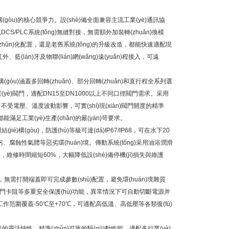
jī)構(gòu)的核心競爭力。設(shè)備全面兼容主流工業(yè)通訊協
CS/PLC系統(tǒng)無縫對接，無需額外加裝轉(zhuǎn)換模
)準(zhǔn)化配置，還是老舊系統(tǒng)的升級改造，都能快速適配現
持紅外、藍(lán)牙及物聯(lián)網(wǎng)遠(yuǎn)程接入，可遠
(gòu)涵蓋多回轉(zhuǎn)、部分回轉(zhuǎn)和直行程全系列選
(yè)閥門，適配DN15至DN1000以上不同口徑閥門需求。采用
不受電壓、溫度波動影響，可實(shí)現(xiàn)閥門開度的精準
速，都能滿足工業(yè)生產(chǎn)的嚴(yán)苛要求。
)構(gòu)，防護(hù)等級可達(dá)IP67/IP68，可在水下20
油污、腐蝕性氣體等惡劣環(huán)境。傳動系統(tǒng)采用油浴潤滑
更換，維修時間縮短60%，大幅降低設(shè)備停機(jī)損失與維護
計，無需打開端蓋即可完成參數(shù)配置，避免環(huán)境雜質
熱、閥門卡阻等多重安全保護(hù)功能，異常情況下可自動切斷電源并
工作范圍覆蓋-50℃至+70℃，可適配高低溫、高低壓等各類復(fù)
)議兼容的靈活特性、精準(zhǔn)可靠的驅(qū)動性能，適配多行業(yè)